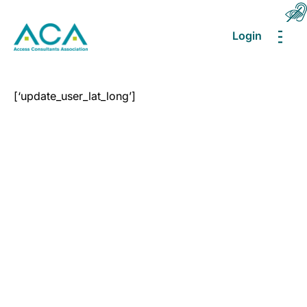
Login
MEN
[‘update_user_lat_long’]